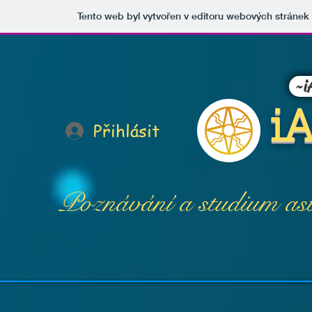
Tento web byl vytvořen v editoru webových stráne
~i
iA
Přihlásit
Poznávání a studium as