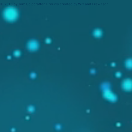
© 2018 by Tom Goldcrafter. Proudly created by Wix and CrewXson